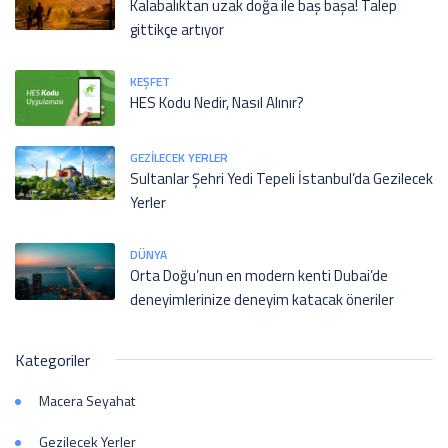
Kalabalıktan uzak doğa ile baş başa! Talep
gittikçe artıyor
KEŞFET
HES Kodu Nedir, Nasıl Alınır?
GEZILECEK YERLER
Sultanlar Şehri Yedi Tepeli İstanbul’da Gezilecek
Yerler
DÜNYA
Orta Doğu’nun en modern kenti Dubai’de
deneyimlerinize deneyim katacak öneriler
Kategoriler
Macera Seyahat
Gezilecek Yerler