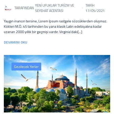
YENI UFUKLAR TURIZM VE
TARİH
TARAFINDAN
SEYEHAT ACENTASI
17/05/2021
Yaygın inancın tersine, Lorem Ipsum rastgele sözcüklerden oluşmaz.
Kökleri M.Ö. 45 tarihinden bu yana klasik Latin edebiyatına kadar
uzanan 2000 yıllık bir geçmişi vardır. Virginia'daki[...]
DEVAMINI OKU
Gezilecek Yerler