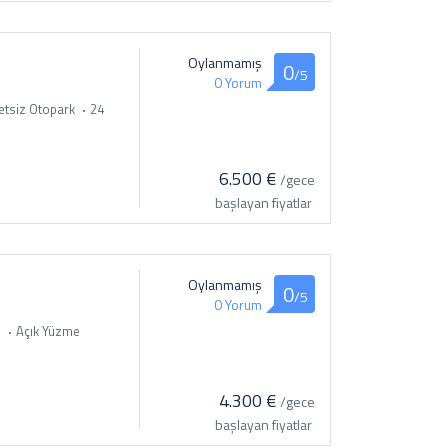
Oylanmamış
0
/5
0 Yorum
etsiz Otopark
24
6.500 €
/gece
başlayan fiyatlar
Oylanmamış
0
/5
0 Yorum
i
Açık Yüzme
4.300 €
/gece
başlayan fiyatlar