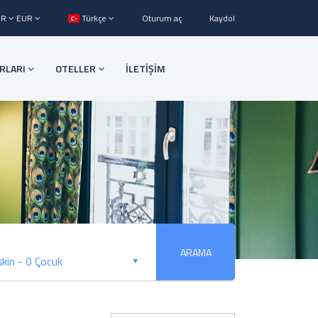
UR
EUR
Türkçe
Oturum aç
Kaydol
URLARI
OTELLER
İLETİŞİM
ARAMA
şkin
-
0 Çocuk