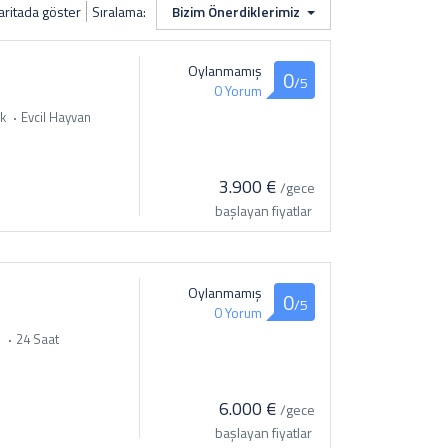
aritada göster
Sıralama:
Bizim Önerdiklerimiz
Oylanmamış
0
/5
0 Yorum
k
Evcil Hayvan
3.900 €
/gece
başlayan fiyatlar
Oylanmamış
0
/5
0 Yorum
i
24 Saat
6.000 €
/gece
başlayan fiyatlar