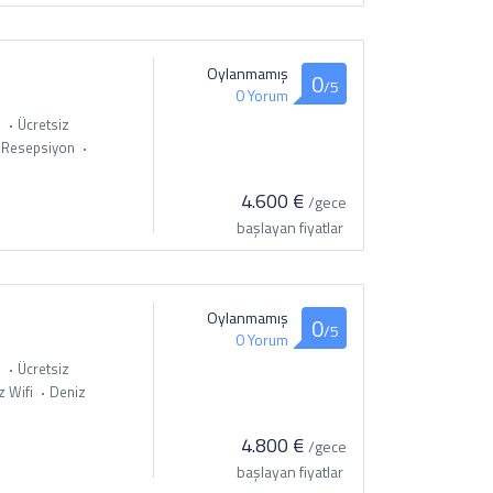
Oylanmamış
0
/5
0 Yorum
i
Ücretsiz
 Resepsiyon
4.600 €
/gece
başlayan fiyatlar
Oylanmamış
0
/5
0 Yorum
i
Ücretsiz
z Wifi
Deniz
4.800 €
/gece
başlayan fiyatlar