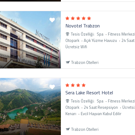
Novotel Trabzon
Tesis Özelliği:
Spa
Fitness Merkez
Otopark
Açık Yüzme Havuzu
24 Saat
Ücretsiz Wifi
Trabzon Otelleri
Sera Lake Resort Hotel
Tesis Özelliği:
Spa
Fitness Merkez
Otopark
24 Saat Resepsiyon
Ücretsi
Kenarı
Evcil Hayvan Kabul Edilir
Trabzon Otelleri