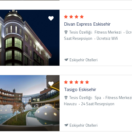
Divan Express Eskisehir
Tesis Özelliği:
Fitness Merkezi
Ücr
Saat Resepsiyon
Ücretsiz Wifi
Eskişehir Otelleri
Tasigo Eskisehir
Tesis Özelliği:
Spa
Fitness Merkez
Havuzu
24 Saat Resepsiyon
Eskişehir Otelleri