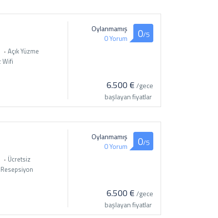
Oylanmamış
0
/5
0 Yorum
i
Açık Yüzme
 Wifi
6.500 €
/gece
başlayan fiyatlar
Oylanmamış
0
/5
0 Yorum
i
Ücretsiz
 Resepsiyon
6.500 €
/gece
başlayan fiyatlar