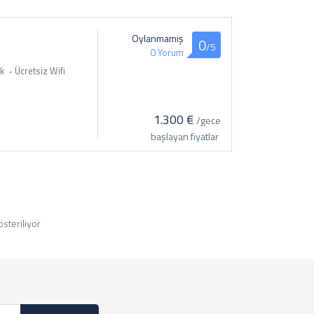
Oylanmamış
0
/5
0 Yorum
k
Ücretsiz Wifi
1.300 €
/gece
başlayan fiyatlar
österiliyor