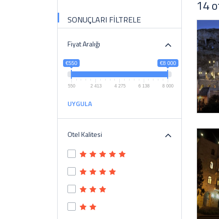
14 o
SONUÇLARI FİLTRELE
Fiyat Aralığı
€550
€8 000
550
2 413
4 275
6 138
8 000
UYGULA
Otel Kalitesi