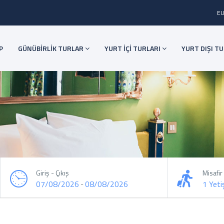
E
P
GÜNÜBİRLİK TURLAR
YURT İÇİ TURLARI
YURT DIŞI T
Giriş - Çıkış
Misafir
07/08/2026
08/08/2026
1 Yeti
-