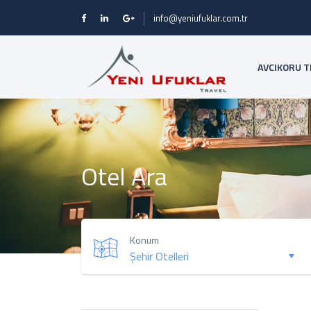
info@yeniufuklar.com.tr
AVCIKORU T
Otel Ara
Konum